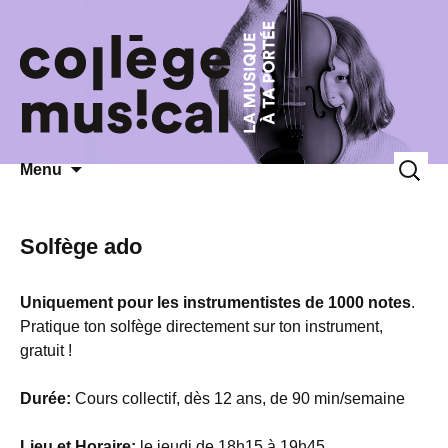
Aller
Recherc
Menu
au
contenu
Solfège ado
Uniquement pour les instrumentistes de 1000 notes
.
Pratique ton solfège directement sur ton instrument,
gratuit !
Durée:
Cours collectif, dès 12 ans, de 90 min/semaine
Lieu et Horaire:
le jeudi de 18h15 à 19h45,